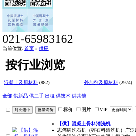
021-65983162
当前位置:
首页
»
供应
按行业浏览
混凝土及原材料
(882)
外加剂及原材料
(2974)
全部
供新品
供二手
出租
供技术
供其他
标价
图片
VIP
【供】混凝土骨料清洗机
志伟牌洗石机（碎石料清洗机）广泛