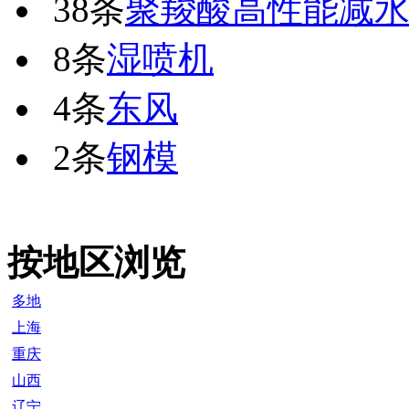
38条
聚羧酸高性能减
8条
湿喷机
4条
东风
2条
钢模
按地区浏览
多地
上海
重庆
山西
辽宁