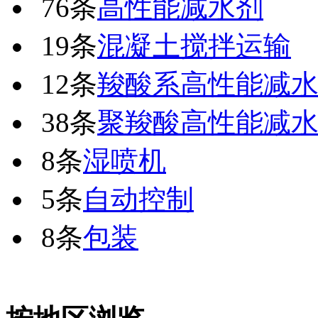
76条
高性能减水剂
19条
混凝土搅拌运输
12条
羧酸系高性能减
38条
聚羧酸高性能减
8条
湿喷机
5条
自动控制
8条
包装