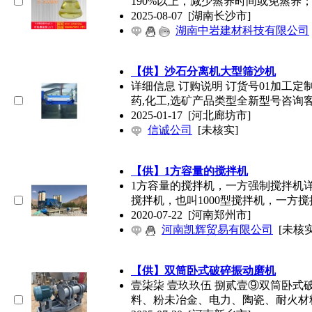
190%以上，减少蒸养时间或免蒸养
2025-08-07
[湖南长沙市]
湖南中岩建材科技有限公司
【供】沙石分离机大型筛沙机
详细信息 订购说明 订货号01加工定
药,化工,选矿产品类型全新型号咨询
2025-01-17
[河北廊坊市]
信诚公司
[未核实]
【供】1方容量的搅拌机
1方容量的搅拌机，一方强制搅拌机详
搅拌机，也叫1000型搅拌机，一方
2020-07-22
[河南郑州市]
河南凯辉贸易有限公司
[未核实
【供】双筒卧式破碎振动磨机
壹柒柒 壹玖玖伍 捌贰壹⑨双筒卧
料、粉未冶金、电力、陶瓷、耐火材