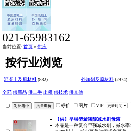
021-65983162
当前位置:
首页
»
供应
按行业浏览
混凝土及原材料
(882)
外加剂及原材料
(2974)
全部
供新品
供二手
出租
供技术
供其他
标价
图片
VIP
【供】早强型聚羧酸减水剂母液
本品是一种复合早强减水剂，减水率≥